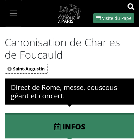
Panneau de gestion des cookies
Votre recherche
OK
Visite du Pape
Canonisation de Charles
de Foucauld
Saint-Augustin
Direct de Rome, messe, couscous
géant et concert.
INFOS