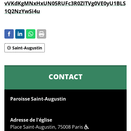
vVKdKgMNxHxUN05RUFc3R0ZITVg0VE0yU1BLS
1Q2NzYwSi4u
Saint-Augustin
CONTACT
Paroisse Saint-Augustin
Adresse de l'église
Place Saint-Augustin, 75008 Paris