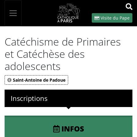
Panneau de gestion des cookies
Votre recherche
OK
Visite du Pape
Catéchisme de Primaires
et Catéchèse des
adolescents
Saint-Antoine de Padoue
Inscriptions
INFOS