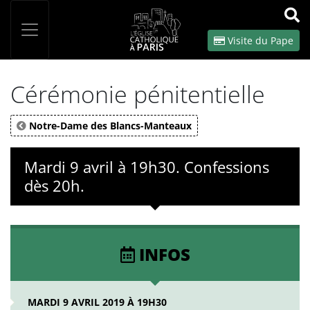
Panneau de gestion des cookies
Votre recherche
OK
Visite du Pape
Cérémonie pénitentielle
Notre-Dame des Blancs-Manteaux
Mardi 9 avril à 19h30. Confessions
dès 20h.
INFOS
MARDI 9 AVRIL 2019 À 19H30