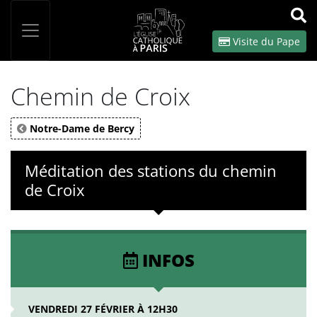
Panneau de gestion des cookies
Votre recherche
OK
Visite du Pape
Chemin de Croix
Notre-Dame de Bercy
Méditation des stations du chemin
de Croix
INFOS
VENDREDI 27 FÉVRIER À 12H30