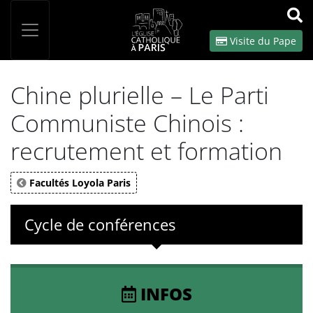
Panneau de gestion des cookies
Votre recherche
OK
Visite du Pape
Chine plurielle – Le Parti
Communiste Chinois :
recrutement et formation
Facultés Loyola Paris
Cycle de conférences
INFOS