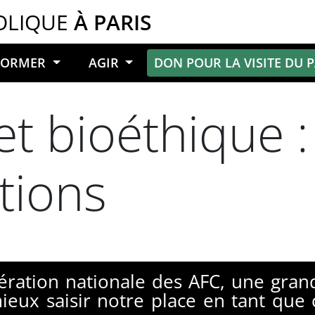
OLIQUE
À PARIS
NFORMER
AGIR
DON POUR LA VISITE DU 
et bioéthique :
tions
édération nationale des AFC, une gran
ieux saisir notre place en tant que 