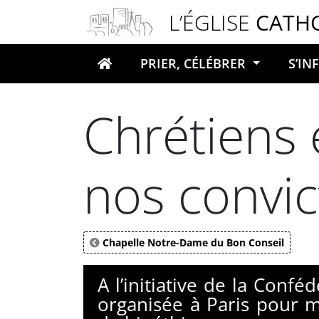
Panneau de gestion des cookies
L’ÉGLISE
CATH
PRIER, CÉLÉBRER
S’I
Votre recherche
Chrétiens 
nos convic
Chapelle Notre-Dame du Bon Conseil
A l’initiative de la Conf
organisée à Paris pour m