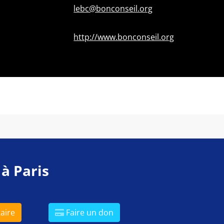
lebc@bonconseil.org
http://www.bonconseil.org
 à Paris
aire
Faire un don