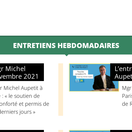
decrease
volume.
ENTRETIENS HEBDOMADAIRES
gr Michel
L’ent
ovembre 2021
Aupet
r Michel Aupetit à
Mgr
: « le soutien de
Pari
nforté et permis de
de 
derniers jours »