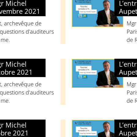
gr Michel
L’ent
ovembre 2021
Aupet
t, archevêque de
Mgr
questions d’auditeurs
Pari
ame.
de 
gr Michel
L’ent
tobre 2021
Aupet
t, archevêque de
Mgr
questions d’auditeurs
Pari
ame.
de 
gr Michel
L’ent
obre 2021
Aupet