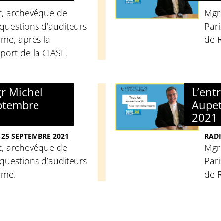
t, archevêque de
Mgr
questions d’auditeurs
Pari
me, après la
de 
port de la CIASE.
gr Michel
L’ent
eptembre
Aupet
2021
 25 SEPTEMBRE 2021
RADI
t, archevêque de
Mgr
questions d’auditeurs
Pari
ame.
de 