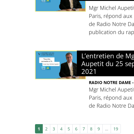
Mgr Michel Aupeti
Paris, répond aux 
de Radio Notre Da
publication du rap
L’entretien de M
Aupetit du 25 s
2021
RADIO NOTRE DAME -
Mgr Michel Aupeti
Paris, répond aux 
de Radio Notre D
1
2
3
4
5
6
7
8
9
…
19