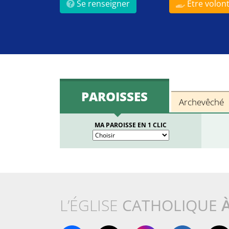
Se renseigner
Être volont
PAROISSES
Archevêché
MA PAROISSE EN 1 CLIC
L’ÉGLISE
CATHOLIQUE