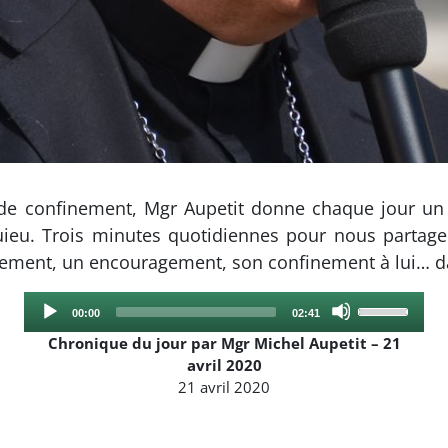
 de confinement, Mgr Aupetit donne chaque jour u
ieu. Trois minutes quotidiennes pour nous partage
gnement, un encouragement, son confinement à lui… 
Audio
Use
Current
Total
00:00
02:41
Player
Up/Down
time
duration
Chronique du jour par Mgr Michel Aupetit – 21
Arrow
avril 2020
keys
21 avril 2020
to
increase
or