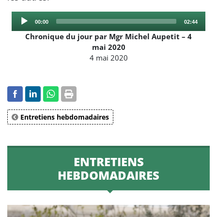
Audio
Current
Total
00:00
02:44
Player
time
duration
Chronique du jour par Mgr Michel Aupetit – 4
mai 2020
4 mai 2020
Entretiens hebdomadaires
ENTRETIENS
HEBDOMADAIRES