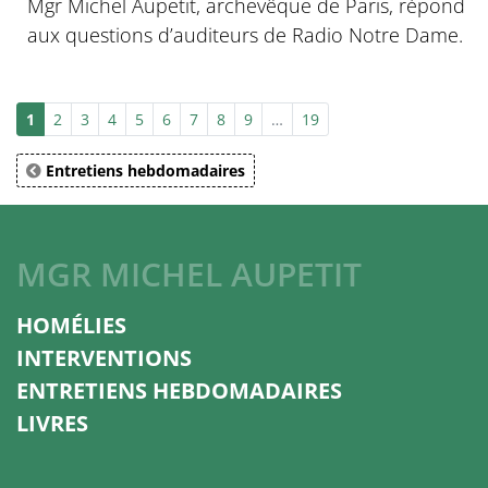
Mgr Michel Aupetit, archevêque de Paris, répond
aux questions d’auditeurs de Radio Notre Dame.
1
2
3
4
5
6
7
8
9
…
19
Entretiens hebdomadaires
MGR MICHEL AUPETIT
HOMÉLIES
INTERVENTIONS
ENTRETIENS HEBDOMADAIRES
LIVRES