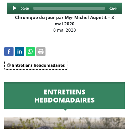
Audio
Current
Total
00:00
02:44
Player
time
duration
Chronique du jour par Mgr Michel Aupetit – 8
mai 2020
8 mai 2020
Entretiens hebdomadaires
ENTRETIENS
HEBDOMADAIRES