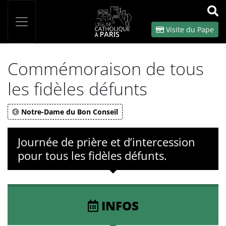
Panneau de gestion des cookies
Votre recherche
OK
Visite du Pape
Commémoraison de tous
les fidèles défunts
Notre-Dame du Bon Conseil
Journée de prière et d’intercession
pour tous les fidèles défunts.
INFOS