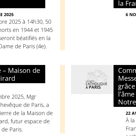
la Fr
E 2025
6 NO
re 2025 à 14h30, 50
morts en 1944 et 1945
seront béatifiés en la
Dame de Paris (4e).
e – Maison de
Commu
girard
Messe
grâce
l’âme
mbre 2025, Mgr
Notre
chevêque de Paris, a
ierre de la Maison de
22 A
À la
rard, futur espace de
Fran
 de Paris.