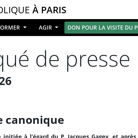
OLIQUE
À PARIS
NFORMER
AGIR
DON POUR LA VISITE DU 
ué de presse
026
e canonique
 initiée à l’égard du P. Jacques Gagey, et aprè