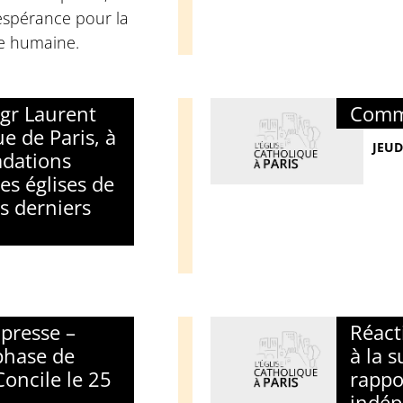
espérance pour la
ie humaine.
gr Laurent
Comm
e de Paris, à
JEUD
adations
s églises de
s derniers
presse –
Réact
phase de
à la s
oncile le 25
rappo
indép