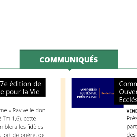
COMMUNIQUÉS
e édition de
Comm
re pour la Vie
Ouver
Ecclé
me « Ravive le don
VEND
Près
2 Tm 1,6), cette
part
mblera les fidèles
des
fort de prière, de