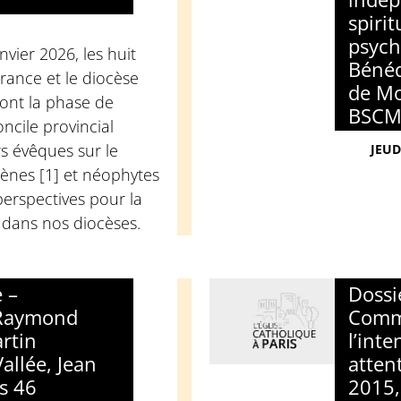
spirit
psych
vier 2026, les huit
Bénéd
France et le diocèse
de Mo
ont la phase de
BSCM
ncile provincial
s évêques sur le
JEUD
ènes [1] et néophytes
 perspectives pour la
e dans nos diocèses.
 –
Dossi
 Raymond
Comm
rtin
l’int
allée, Jean
atten
s 46
2015,