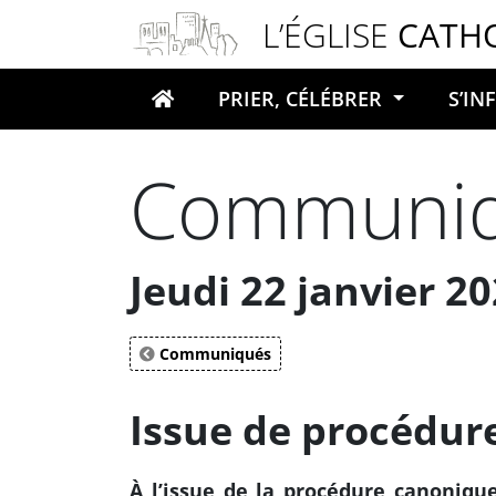
Panneau de gestion des cookies
L’ÉGLISE
CATH
PRIER, CÉLÉBRER
S’I
Votre recherche
Communiq
Jeudi 22 janvier 2
Communiqués
Issue de procédur
À l’issue de la procédure canonique