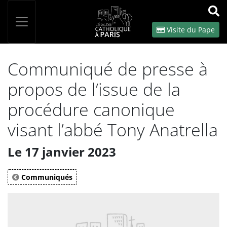
Panneau de gestion des cookies
Votre recherche
OK
Visite du Pape
Communiqué de presse à
propos de l’issue de la
procédure canonique
visant l’abbé Tony Anatrella
Le 17 janvier 2023
Communiqués