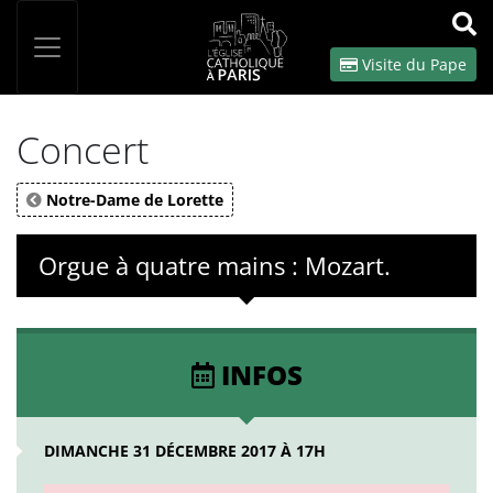
Panneau de gestion des cookies
Votre recherche
OK
Visite du Pape
Concert
Notre-Dame de Lorette
Orgue à quatre mains : Mozart.
INFOS
DIMANCHE 31 DÉCEMBRE 2017 À 17H