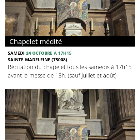
Chapelet médité
SAMEDI
24 OCTOBRE
À 17H15
SAINTE-MADELEINE (75008)
Récitation du chapelet tous les samedis à 17h15
avant la messe de 18h. (sauf juillet et août)