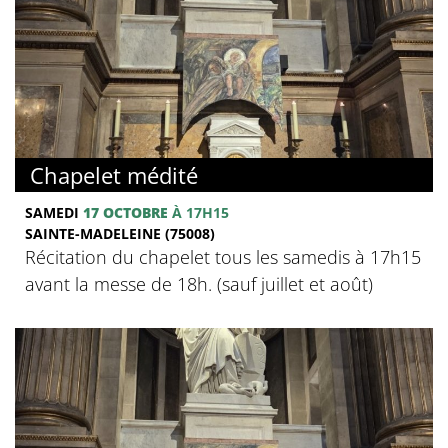
Chapelet médité
SAMEDI
17 OCTOBRE
À 17H15
SAINTE-MADELEINE (75008)
Récitation du chapelet tous les samedis à 17h15
avant la messe de 18h. (sauf juillet et août)