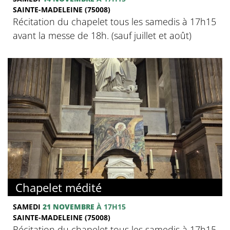
SAINTE-MADELEINE (75008)
Récitation du chapelet tous les samedis à 17h15
avant la messe de 18h. (sauf juillet et août)
Chapelet médité
SAMEDI
21 NOVEMBRE
À 17H15
SAINTE-MADELEINE (75008)
Récitation du chapelet tous les samedis à 17h15