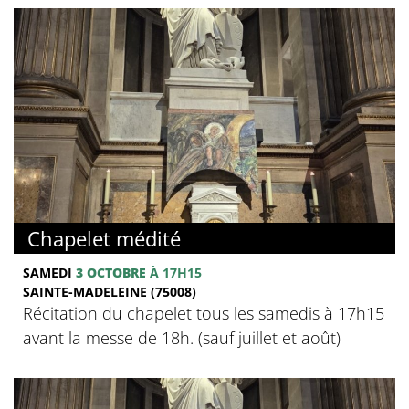
Chapelet médité
SAMEDI
3 OCTOBRE
À 17H15
SAINTE-MADELEINE (75008)
Récitation du chapelet tous les samedis à 17h15
avant la messe de 18h. (sauf juillet et août)