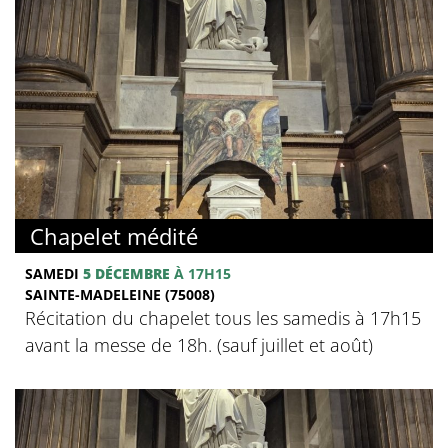
Chapelet médité
SAMEDI
5 DÉCEMBRE
À 17H15
SAINTE-MADELEINE (75008)
Récitation du chapelet tous les samedis à 17h15
avant la messe de 18h. (sauf juillet et août)