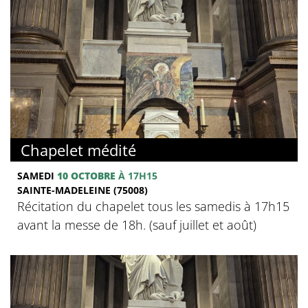
Chapelet médité
SAMEDI
10 OCTOBRE
À 17H15
SAINTE-MADELEINE (75008)
Récitation du chapelet tous les samedis à 17h15
avant la messe de 18h. (sauf juillet et août)