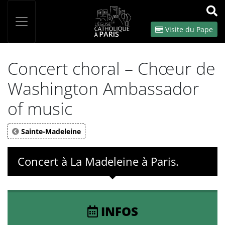
Panneau de gestion des cookies
Votre recherche
OK
Visite du Pape
Concert choral – Chœur de
Washington Ambassador
of music
Sainte-Madeleine
Concert à La Madeleine à Paris.
INFOS