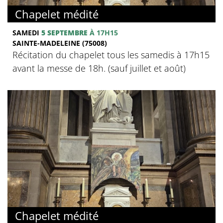
Chapelet médité
SAMEDI
5 SEPTEMBRE
À 17H15
SAINTE-MADELEINE (75008)
Récitation du chapelet tous les samedis à 17h15
avant la messe de 18h. (sauf juillet et août)
Chapelet médité