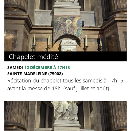
Chapelet médité
SAMEDI
12 DÉCEMBRE
À 17H15
SAINTE-MADELEINE (75008)
Récitation du chapelet tous les samedis à 17h15
avant la messe de 18h. (sauf juillet et août)