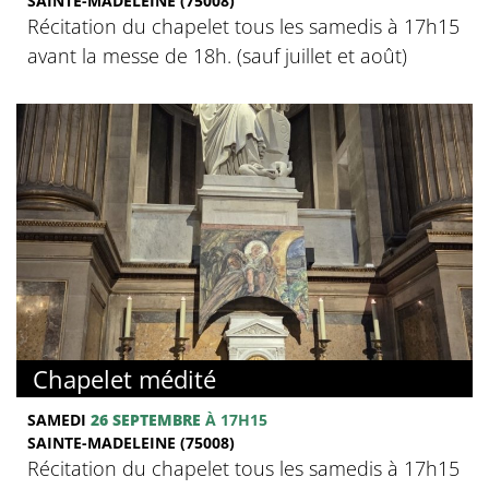
SAINTE-MADELEINE (75008)
Récitation du chapelet tous les samedis à 17h15
avant la messe de 18h. (sauf juillet et août)
Chapelet médité
SAMEDI
26 SEPTEMBRE
À 17H15
SAINTE-MADELEINE (75008)
Récitation du chapelet tous les samedis à 17h15