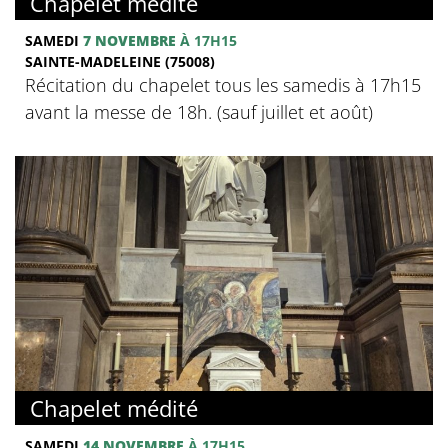
Chapelet médité
SAMEDI
7 NOVEMBRE
À 17H15
SAINTE-MADELEINE (75008)
Récitation du chapelet tous les samedis à 17h15
avant la messe de 18h. (sauf juillet et août)
Chapelet médité
SAMEDI
14 NOVEMBRE
À 17H15