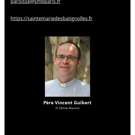
paroisse@smbparis.fr
https://saintemariedesbatignolles.fr
Père Vincent Guibert
© Céline Marcon