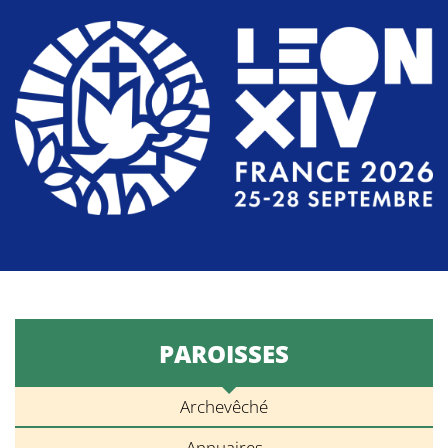
PAROISSES
Archevêché
Annuaires