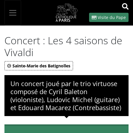
Panneau de gestion des cookies
Votre recherche
OK
Visite du Pape
Concert : Les 4 saisons de
Vivaldi
Sainte-Marie des Batignolles
Un concert joué par le trio virtuose
composé de Cyril Baleton
(violoniste), Ludovic Michel (guitare)
et Edouard Macarez (Contrebassiste)