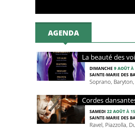
AGENDA
La beauté des vo
DIMANCHE
9 AOÛT
À 
SAINTE-MARIE DES BA
Soprano, Baryton,
Cordes dansante
SAMEDI
22 AOÛT
À 1
SAINTE-MARIE DES BA
Ravel, Piazzolla, D