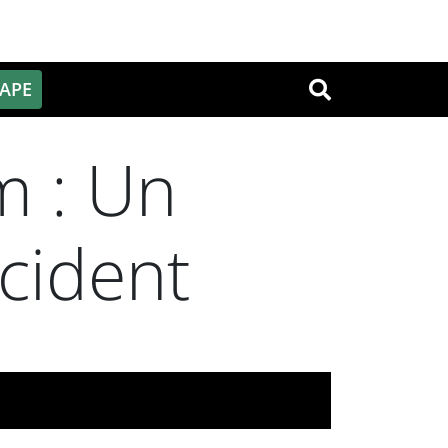
PAPE
OK
m : Un
ccident