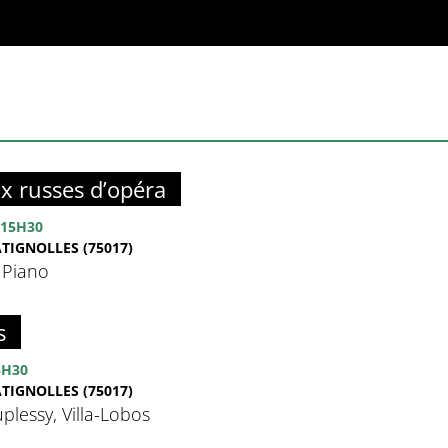
ix russes d’opéra
15H30
TIGNOLLES (75017)
 Piano
s
5H30
TIGNOLLES (75017)
uplessy, Villa-Lobos