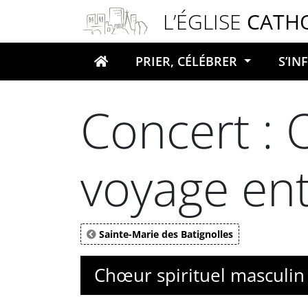
Panneau de gestion des cookies
L’ÉGLISE
CATH
PRIER, CÉLÉBRER
S’I
Votre recherche
Concert :
voyage ent
Sainte-Marie des Batignolles
Chœur spirituel masculin 