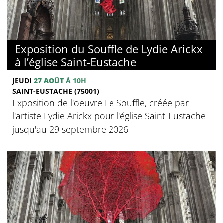
Exposition du Souffle de Lydie Arickx
à l’église Saint-Eustache
JEUDI
27 AOÛT
À 10H
SAINT-EUSTACHE (75001)
Exposition de l'oeuvre Le Souffle, créée par
l'artiste Lydie Arickx pour l'église Saint-Eustache
jusqu'au 29 septembre 2026