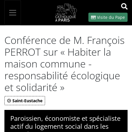
Panneau de gestion des cookies
Votre recherche
OK
Visite du Pape
Conférence de M. François
PERROT sur « Habiter la
maison commune -
responsabilité écologique
et solidarité »
Saint-Eustache
Paroissien, économiste et spécialiste
actif du logement social dans les