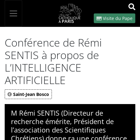
Panneau de gestion des cookies
Votre recherche
OK
Visite du Pape
Conférence de Rémi
SENTIS à propos de
L’INTELLIGENCE
ARTIFICIELLE
Saint-Jean Bosco
M Rémi SENTIS (Directeur de
recherche émérite, Président de
l’association des Scientifiques
Chrétiens) donne ra une conférence