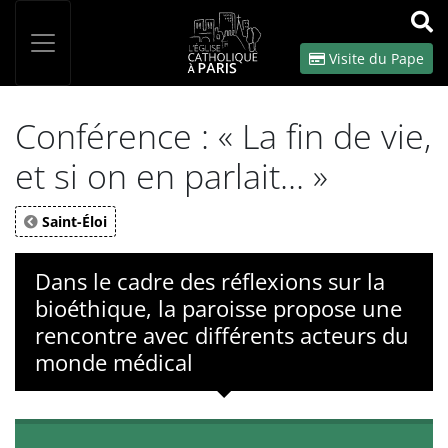
Panneau de gestion des cookies
Votre recherche
OK
Visite du Pape
Conférence : « La fin de vie,
et si on en parlait... »
Saint-Éloi
Dans le cadre des réflexions sur la
bioéthique, la paroisse propose une
rencontre avec différents acteurs du
monde médical