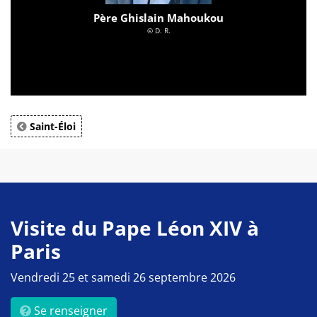
Père Ghislain Mahoukou
© D. R.
Saint-Éloi
Visite du Pape Léon XIV à
Paris
Vendredi 25 et samedi 26 septembre 2026
Se renseigner