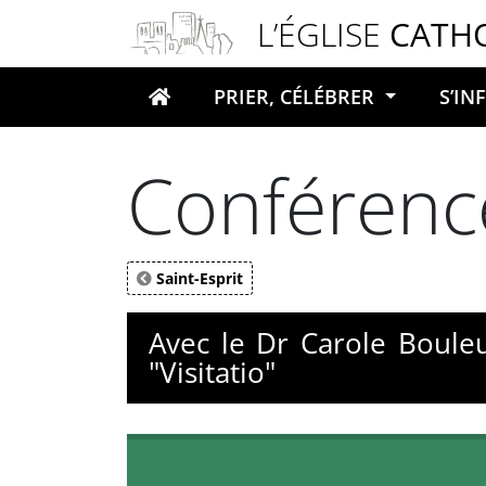
Panneau de gestion des cookies
L’ÉGLISE
CATH
PRIER, CÉLÉBRER
S’I
Votre recherche
Conférence
Saint-Esprit
Avec le Dr Carole Bouleux
"Visitatio"