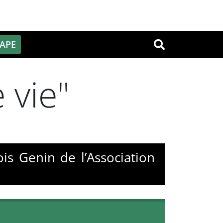
PAPE
OK
 vie"
ois Genin de l’Association