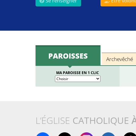
Se renseigner
Être volont
PAROISSES
Archevêché
MA PAROISSE EN 1 CLIC
L’ÉGLISE
CATHOLIQUE