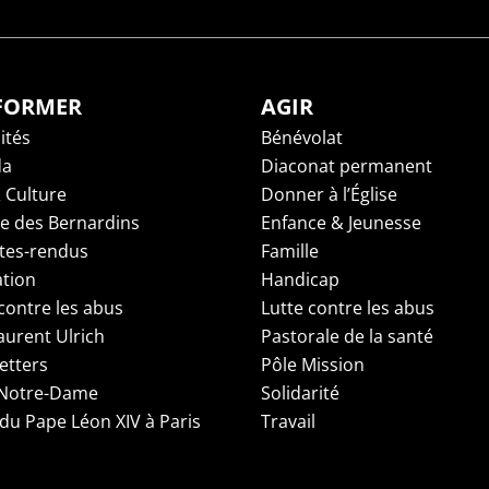
NFORMER
AGIR
ités
Bénévolat
da
Diaconat permanent
 Culture
Donner à l’Église
ge des Bernardins
Enfance & Jeunesse
es-rendus
Famille
tion
Handicap
contre les abus
Lutte contre les abus
aurent Ulrich
Pastorale de la santé
etters
Pôle Mission
 Notre-Dame
Solidarité
 du Pape Léon XIV à Paris
Travail