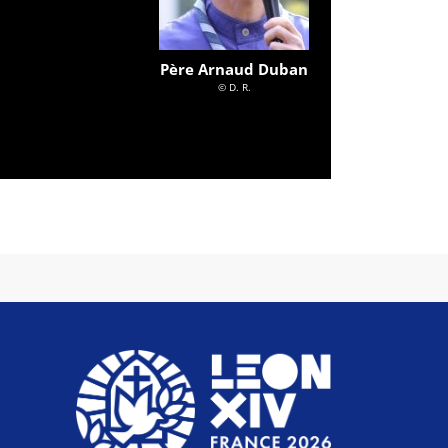
Père Arnaud Duban
© D. R.