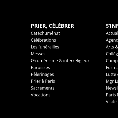
PRIER, CÉLÉBRER
S’I
Catéchuménat
Actual
Célébrations
Agen
Les funérailles
Arts &
Messes
Collè
Œcuménisme & interreligieux
Compt
Paroisses
Forma
Pèlerinages
Lutte 
Prier à Paris
Mgr L
Sacrements
Newsl
Vocations
Paris
Visite