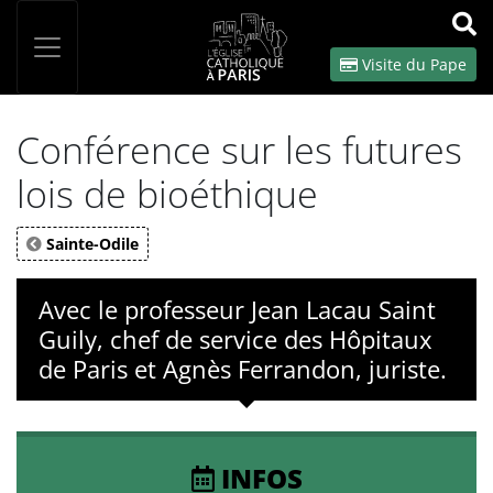
Panneau de gestion des cookies
Votre recherche
OK
Visite du Pape
Conférence sur les futures
lois de bioéthique
Sainte-Odile
Avec le professeur Jean Lacau Saint
Guily, chef de service des Hôpitaux
de Paris et Agnès Ferrandon, juriste.
INFOS