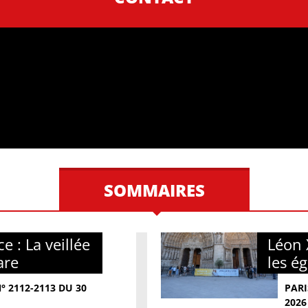
SOMMAIRES
e : La veillée
Léon 
are
les é
 2112-2113 DU 30
PARI
2026