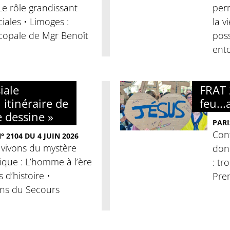
 Le rôle grandissant
per
iales • Limoges :
la v
copale de Mgr Benoît
poss
ento
iale
FRAT 
 itinéraire de
feu...
e dessine »
PARI
Conf
 2104 DU 4 JUIN 2026
 vivons du mystère
donn
clique : L’homme à l’ère
: tr
es d’histoire •
Pre
ans du Secours