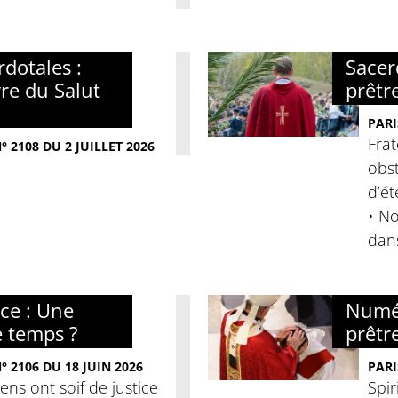
dotales :
Sacer
re du Salut
prêtr
PARI
Frat
 2108 DU 2 JUILLET 2026
obst
d’ét
• No
dan
nce : Une
Numér
e temps ?
prêtre
 2106 DU 18 JUIN 2026
PARI
iens ont soif de justice
Spir