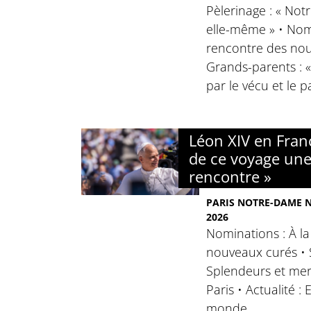
Pèlerinage : « No
elle-même » • Nomi
rencontre des nou
Grands-parents : 
par le vécu et le p
Léon XIV en Franc
de ce voyage un
rencontre »
PARIS NOTRE-DAME N°
2026
Nominations : À l
nouveaux curés • S
Splendeurs et mer
Paris • Actualité :
monde