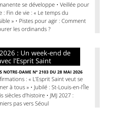
manente se développe • Veillée pour
ie : Fin de vie : « Le temps du
ible » • Pistes pour agir : Comment
urer les ordinands ?
2026 : Un week-end de
avec l’Esprit Saint
S NOTRE-DAME N° 2103 DU 28 MAI 2026
irmations : « L’Esprit Saint veut se
er à tous » • Jubilé : St-Louis-en-l’Île
ois siècles d’histoire • JMJ 2027 :
miers pas vers Séoul