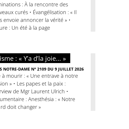
nations : À la rencontre des
eaux curés • Évangélisation : « Il
 envoie annoncer la vérité » •
ure : Un été à la page
sme : « Y’a d’la joie... »
S NOTRE-DAME N° 2109 DU 9 JUILLET 2026
 à mourir : « Une entrave à notre
ion » • Les papes et la paix :
rview de Mgr Laurent Ulrich •
mentaire : Anesthésia : « Notre
rd doit changer »