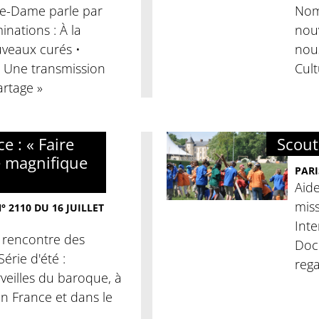
tre-Dame parle par
Nomi
nations : À la
nouv
veaux curés •
nous
« Une transmission
Cult
artage »
e : « Faire
Scouti
e magnifique
PARI
Aide
miss
 2110 DU 16 JUILLET
Inte
a rencontre des
Docu
érie d'été :
rega
veilles du baroque, à
 En France et dans le