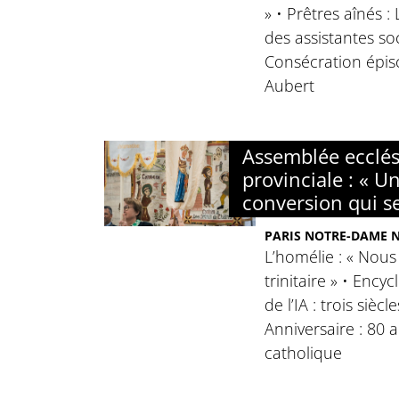
» • Prêtres aînés :
des assistantes soc
Consécration épis
Aubert
Assemblée ecclés
provinciale : « Un
conversion qui s
PARIS NOTRE-DAME N°
L’homélie : « Nous
trinitaire » • Ency
de l’IA : trois siècl
Anniversaire : 80 
catholique