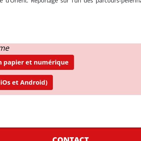
re d’Orient. Reportage sur l’un des parcours-pèlerin
ame
on papier et numérique
iOs et Android)
CONTACT