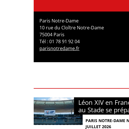
Paris Notre-Dame
10 rue du Cloître Notre-Dame
75004 Paris
Tél : 01 78 91 92 04
parisnotredame.fr
Léon XIV en Franc
au Stade se prép
PARIS NOTRE-DAME N°
JUILLET 2026