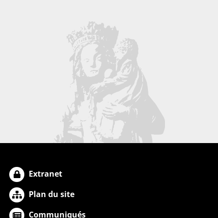
Extranet
Plan du site
Communiqués