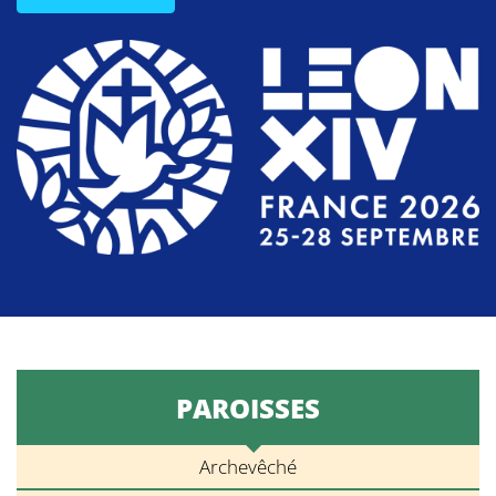
PAROISSES
Archevêché