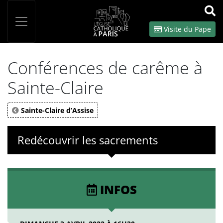
Panneau de gestion des cookies
Votre recherche
OK
Visite du Pape
Conférences de carême à
Sainte-Claire
Sainte-Claire d’Assise
Redécouvrir les sacrements
INFOS