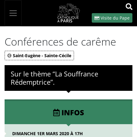
Panneau de gestion des cookies
Votre recherche
OK
Visite du Pape
Conférences de carême
Saint-Eugène - Sainte-Cécile
Sur le thème “La Souffrance
Rédemptrice”.
INFOS
DIMANCHE 1ER MARS 2020 À 17H