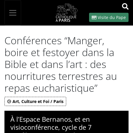
Panneau de gestion des cookies
Votre recherche
OK
Visite du Pape
Conférences “Manger,
boire et festoyer dans la
Bible et dans l’art : des
nourritures terrestres au
repas eucharistique”
Art, Culture et Foi / Paris
À l’Espace Bernanos, et en
visioconférence, cycle de 7