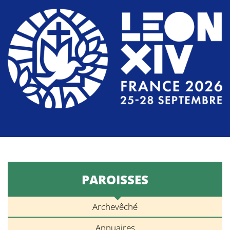
PAROISSES
Archevêché
Annuaires