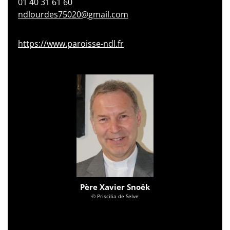
01 40 31 61 60
ndlourdes75020@gmail.com
https://www.paroisse-ndl.fr
Père Xavier Snoëk
© Priscilia de Selve