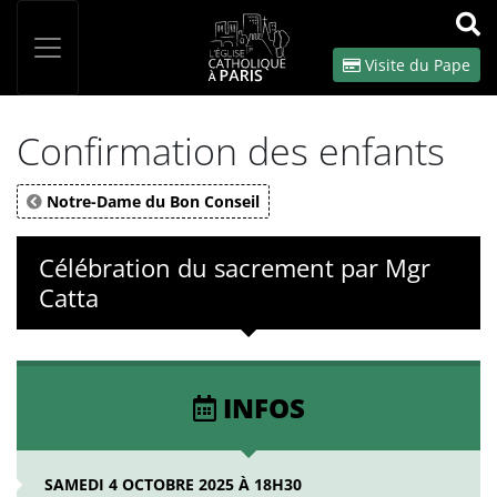
Panneau de gestion des cookies
Votre recherche
OK
Visite du Pape
Confirmation des enfants
Notre-Dame du Bon Conseil
Célébration du sacrement par Mgr
Catta
INFOS
SAMEDI 4 OCTOBRE 2025 À 18H30