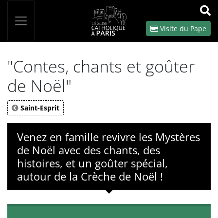
Panneau de gestion des cookies
Votre recherche
OK
Visite du Pape
"Contes, chants et goûter
de Noël"
Saint-Esprit
Venez en famille revivre les Mystères
de Noël avec des chants, des
histoires, et un goûter spécial,
autour de la Crèche de Noël !