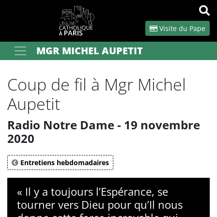
Panneau de gestion des cookies
Visite du Pape
MGR MICHEL AUPETIT
Votre recherche
OK
Coup de fil à Mgr Michel
Aupetit
Radio Notre Dame - 19 novembre
2020
Entretiens hebdomadaires
« Il y a toujours l’Espérance, se
tourner vers Dieu pour qu’Il nous