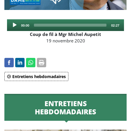
Audio
Current
Total
00:00
02:27
Player
time
duration
Coup de fil à Mgr Michel Aupetit
19 novembre 2020
Entretiens hebdomadaires
ENTRETIENS
HEBDOMADAIRES