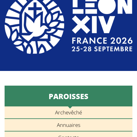
PAROISSES
Archevêché
Annuaires