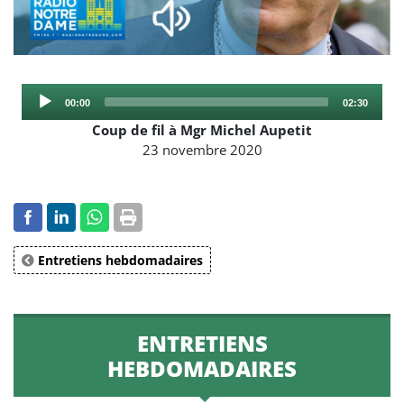
Audio
Current
Total
00:00
02:30
Player
time
duration
Coup de fil à Mgr Michel Aupetit
23 novembre 2020
Entretiens hebdomadaires
ENTRETIENS
HEBDOMADAIRES