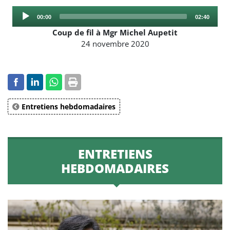
Audio
Current
Total
00:00
02:40
Player
time
duration
Coup de fil à Mgr Michel Aupetit
24 novembre 2020
Entretiens hebdomadaires
ENTRETIENS
HEBDOMADAIRES