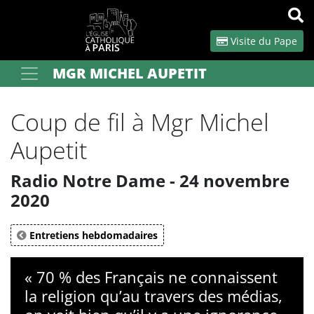
Panneau de gestion des cookies
Visite du Pape
MGR MICHEL AUPETIT
Votre recherche
OK
Coup de fil à Mgr Michel
Aupetit
Radio Notre Dame - 24 novembre
2020
Entretiens hebdomadaires
« 70 % des Français ne connaissent
la religion qu’au travers des médias,