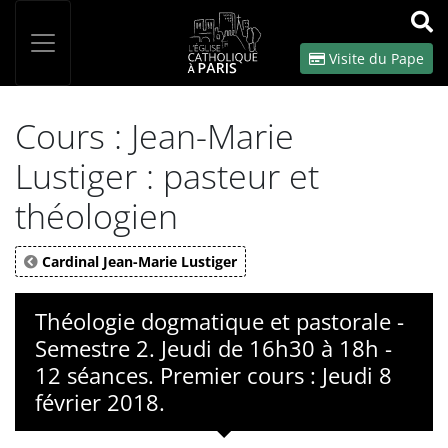
Panneau de gestion des cookies
Votre recherche
OK
Visite du Pape
Cours : Jean-Marie
Lustiger : pasteur et
théologien
Cardinal Jean-Marie Lustiger
Théologie dogmatique et pastorale -
Semestre 2. Jeudi de 16h30 à 18h -
12 séances. Premier cours : Jeudi 8
février 2018.