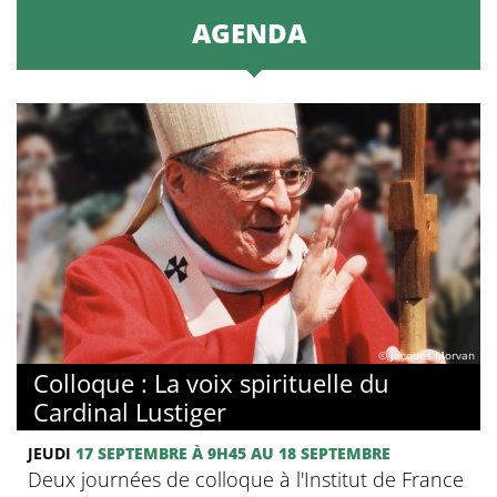
AGENDA
© Jacques Morvan
Colloque : La voix spirituelle du
Cardinal Lustiger
JEUDI
17 SEPTEMBRE
À 9H45
AU 18 SEPTEMBRE
Deux journées de colloque à l'Institut de France