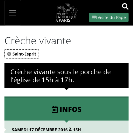
Panneau de gestion des cookies
Votre recherche
OK
Visite du Pape
Crèche vivante
Saint-Esprit
Crèche vivante sous le porche de
l’église de 15h à 17h.
INFOS
SAMEDI 17 DÉCEMBRE 2016 À 15H