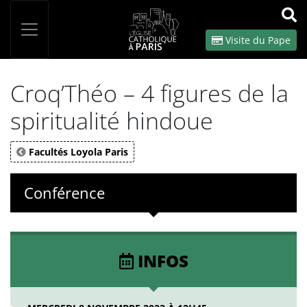
Panneau de gestion des cookies
Votre recherche
OK
Visite du Pape
Croq’Théo – 4 figures de la
spiritualité hindoue
Facultés Loyola Paris
Conférence
INFOS