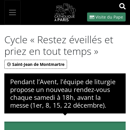
Panneau de gestion des cookies
Votre recherche
OK
Visite du Pape
Cycle « Restez éveillés et
priez en tout temps »
Saint-Jean de Montmartre
Pendant l’Avent, l’équipe de liturgie
propose un nouveau rendez-vous
chaque samedi à 18h, avant la
messe (1er, 8, 15, 22 décembre).