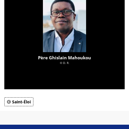
Père Ghislain Mahoukou
© D. R.
Saint-Éloi