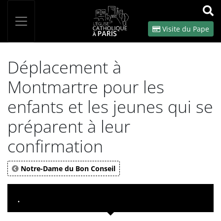
Panneau de gestion des cookies
Votre recherche
OK
Visite du Pape
Déplacement à
Montmartre pour les
enfants et les jeunes qui se
préparent à leur
confirmation
Notre-Dame du Bon Conseil
.