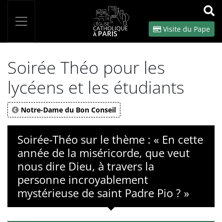
Panneau de gestion des cookies
Votre recherche
OK
Visite du Pape
Soirée Théo pour les
lycéens et les étudiants
Notre-Dame du Bon Conseil
Soirée-Théo sur le thème : « En cette
année de la miséricorde, que veut
nous dire Dieu, à travers la
personne incroyablement
mystérieuse de saint Padre Pio ? »