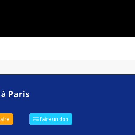
 à Paris
aire
Faire un don