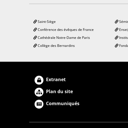
Saint-Siège
Sémin
Conférence des évêques de France
Ensei
Cathédrale Notre-Dame de Paris
Instit
Collège des Bernardins
Fonda
Extranet
Plan du site
Communiqués