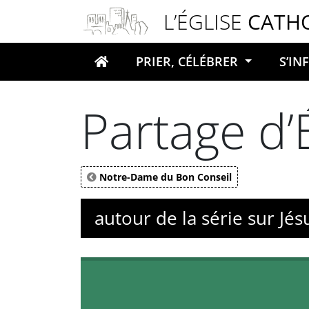
Panneau de gestion des cookies
L’ÉGLISE
CATH
PRIER, CÉLÉBRER
S’I
Votre recherche
Partage d’
Notre-Dame du Bon Conseil
autour de la série sur Jé