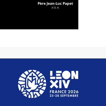
Père Jean-Luc Papet
© D. R.