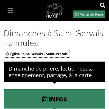
Panneau de gestion des cookies
Votre recherche
OK
Visite du Pape
Dimanches à Saint-Gervais
- annulés
Église Saint-Gervais - Saint-Protais
Dimanche de prière, lectio, repas,
enseignement, partage, à la carte
INFOS