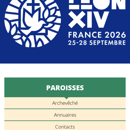
PAROISSES
Archevêché
Annuaires
Contacts