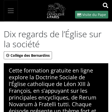
Panneau de gestion des cookies
Votre recherche
OK
Visite du Pape
Dix regards de l’Église sur
la société
Collège des Bernardins
Cette formation gratuite en ligne
explore la Doctrine Sociale de
l’Église catholique de Léon XIII à
François, en s’appuyant sur les
principales encycliques, de Rerum
Novarum à Fratelli tutti. Chaque
épisode présente un thème fort et