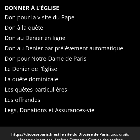
DONNER À L’ÉGLISE
Don pour la visite du Pape
Don à la quête
Don au Denier en ligne
Don au Denier par prélèvement automatique
Don pour Notre-Dame de Paris
Le Denier de l’Église
La quête dominicale
Les quêtes particulières
Les offrandes
Legs, Donations et Assurances-vie
https://dioceseparis.fr
est le site du Diocèse de Paris
, tous droits
réservés •
Mentions légales
•
Contacts
•
Gestion des cookies