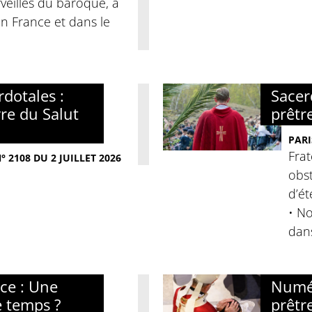
veilles du baroque, à
 En France et dans le
dotales :
Sacer
re du Salut
prêtr
PARI
Frat
 2108 DU 2 JUILLET 2026
obst
d’ét
• No
dan
nce : Une
Numér
e temps ?
prêtre