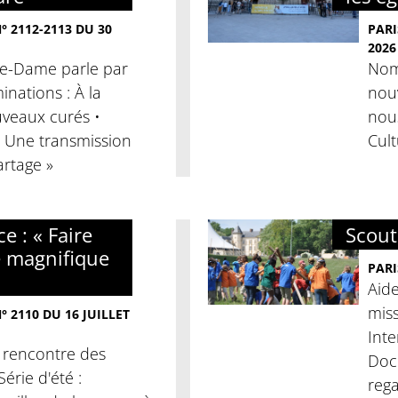
 2112-2113 DU 30
PARI
2026
tre-Dame parle par
Nomi
nations : À la
nouv
veaux curés •
nous
« Une transmission
Cult
artage »
e : « Faire
Scouti
e magnifique
PARI
Aide
miss
 2110 DU 16 JUILLET
Inte
a rencontre des
Docu
érie d'été :
rega