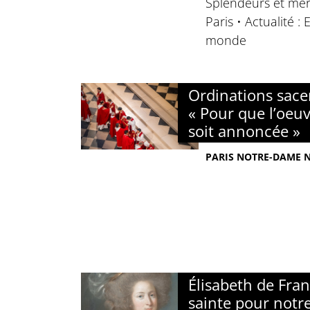
Splendeurs et mer
Paris • Actualité :
monde
Ordinations sacer
« Pour que l’oeuv
soit annoncée »
PARIS NOTRE-DAME N°
Élisabeth de Fra
sainte pour notr