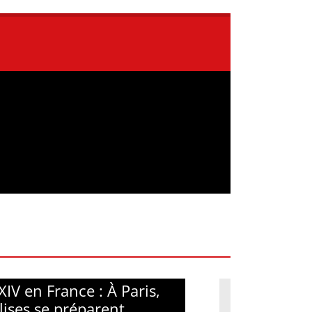
XIV en France : À Paris,
glises se préparent