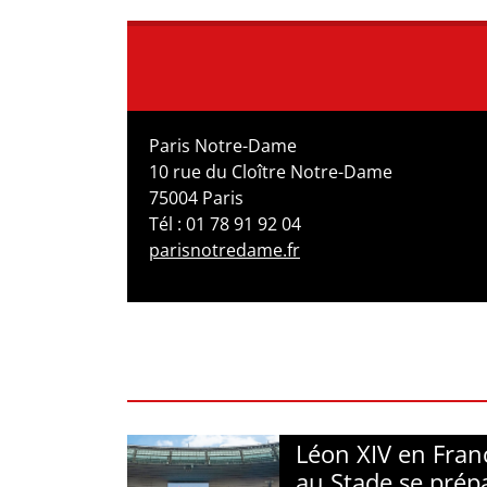
Paris Notre-Dame
10 rue du Cloître Notre-Dame
75004 Paris
Tél : 01 78 91 92 04
parisnotredame.fr
Léon XIV en Franc
au Stade se prép