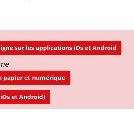
igne sur les applications iOs et Android
ame
on papier et numérique
iOs et Android)