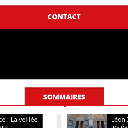
CONTACT
SOMMAIRES
e : La veillée
Léon 
are
les é