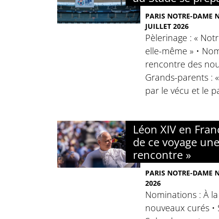
PARIS NOTRE-DAME N°
JUILLET 2026
Pèlerinage : « No
elle-même » • Nomi
rencontre des nou
Grands-parents : 
par le vécu et le p
Léon XIV en Franc
de ce voyage un
rencontre »
PARIS NOTRE-DAME N°
2026
Nominations : À l
nouveaux curés • S