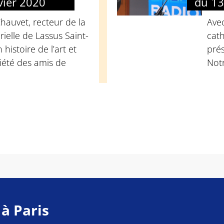
vier 2020
du 13
hauvet, recteur de la
Avec
rielle de Lassus Saint-
cath
histoire de l’art et
prés
été des amis de
Not
 à Paris