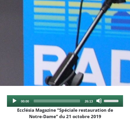
Audio
Use
Current
Total
00:00
26:13
Player
Up/Down
time
duration
Ecclésia Magazine “Spéciale restauration de
Arrow
Notre-Dame” du 21 octobre 2019
keys
to
increase