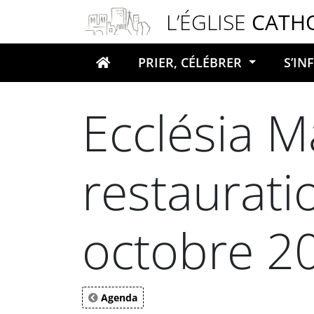
Panneau de gestion des cookies
L’ÉGLISE
CATH
PRIER, CÉLÉBRER
S’I
Votre recherche
Ecclésia M
restaurat
octobre 2
Agenda