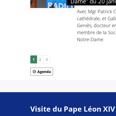
Dame” du 20 jan
Avec Mgr Patrick C
cathédrale, et Gab
Geniès, docteur en 
membre de la Soci
Notre-Dame.
1
2
3
Agenda
Visite du Pape Léon XIV