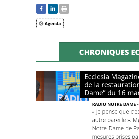
Agenda
CHRONIQUES EC
Ecclesia Magazin
de la restauratio
Dame” du 16 ma
RADIO NOTRE DAME -
« Je pense que c’e
autre pareille ». 
Notre-Dame de Par
mesures prises pa