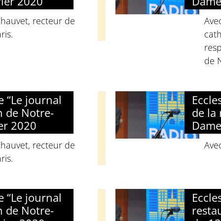
ier 2020
Dame”
Chauvet, recteur de
Avec
is.
cath
resp
de 
e “Le journal
Eccle
n de Notre-
de la
er 2020
Dame”
Chauvet, recteur de
Ave
is.
e “Le journal
Eccle
n de Notre-
resta