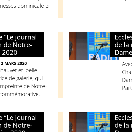
messes dominicale en
e “Le journal
Eccle
n de Notre-
de la
s 2020
Dame”
 2 MARS 2020
Avec
hauvet et Joëlle
Chau
ice de galerie, qui
Dam
Empreinte de Notre-
Part
 commémorative.
e “Le journal
Eccle
n de Notre-
de la