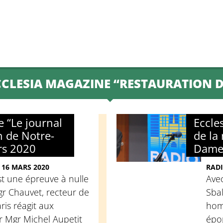
or
decrease
volume.
CLESIA MAGAZINE “RESTAURATION 
e “Le journal
Eccle
n de Notre-
de la
rs 2020
Dame”
 16 MARS 2020
RADI
st une épreuve à nulle
Avec
Mgr Chauvet, recteur de
Sbal
is réagit aux
homm
r Mgr Michel Aupetit
épop