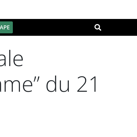
PAPE
OK
ale
ame” du 21