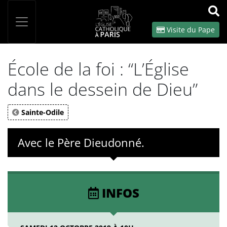
Panneau de gestion des cookies
Votre recherche
OK
Visite du Pape
École de la foi : “L’Église
dans le dessein de Dieu”
Sainte-Odile
Avec le Père Dieudonné.
INFOS