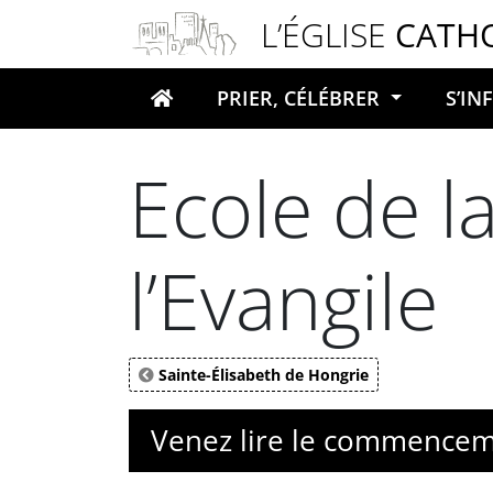
Panneau de gestion des cookies
L’ÉGLISE
CATH
PRIER, CÉLÉBRER
S’I
Votre recherche
Ecole de la
l’Evangile
Sainte-Élisabeth de Hongrie
Venez lire le commenceme