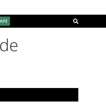
PAPE
OK
 de