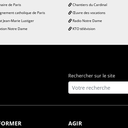
aire de Paris
Chantiers du Cardinal
gnement catholique de Paris
Œuvre des vocations
ut Jean-Marie Lustiger
Radio Notre Dame
tion Notre Dame
KTO télévision
Rechercher sur le site
NFORMER
AGIR