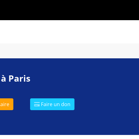
 à Paris
aire
Faire un don