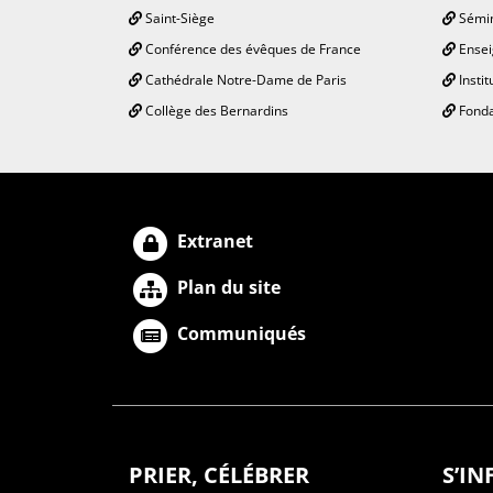
Saint-Siège
Sémin
Conférence des évêques de France
Ensei
Cathédrale Notre-Dame de Paris
Instit
Collège des Bernardins
Fonda
Extranet
Plan du site
Communiqués
PRIER, CÉLÉBRER
S’I