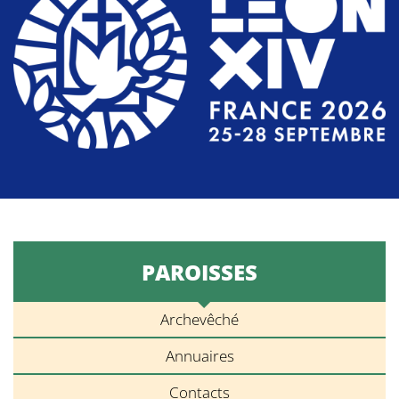
PAROISSES
Archevêché
Annuaires
Contacts