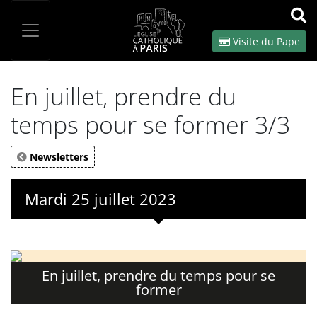
Panneau de gestion des cookies
Votre recherche
OK
Visite du Pape
En juillet, prendre du
temps pour se former 3/3
Newsletters
Mardi 25 juillet 2023
En juillet, prendre du temps pour se
former