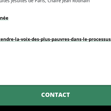
cultés jésuites de Paris, Chaire Jean Rodhain
rnée
endre-la-voix-des-plus-pauvres-dans-le-processus
CONTACT