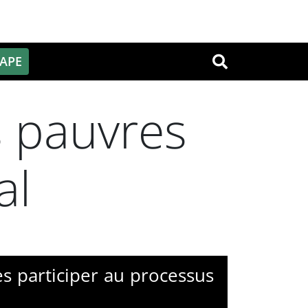
PAPE
OK
s pauvres
al
s participer au processus