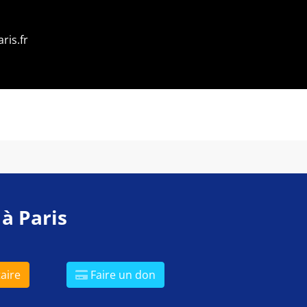
ris.fr
 à Paris
aire
Faire un don