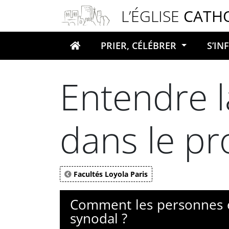
Panneau de gestion des cookies
L’ÉGLISE
CATH
PRIER, CÉLÉBRER
S’I
Votre recherche
Entendre l
dans le pr
Facultés Loyola Paris
Comment les personnes en
synodal ?