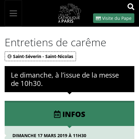
Panneau de gestion des cookies
Votre recherche
OK
Visite du Pape
Entretiens de carême
Saint-Séverin - Saint-Nicolas
Le dimanche, à l’issue de la messe
de 10h30.
INFOS
DIMANCHE 17 MARS 2019 À 11H30