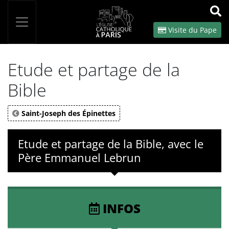
Panneau de gestion des cookies
Votre recherche
OK
Visite du Pape
Etude et partage de la
Bible
Saint-Joseph des Épinettes
Etude et partage de la Bible, avec le
Père Emmanuel Lebrun
INFOS