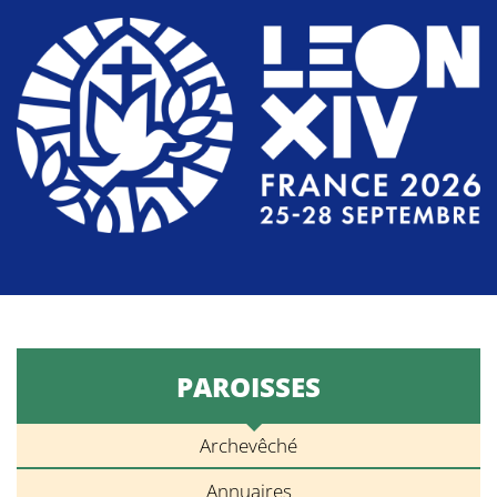
PAROISSES
Archevêché
Annuaires