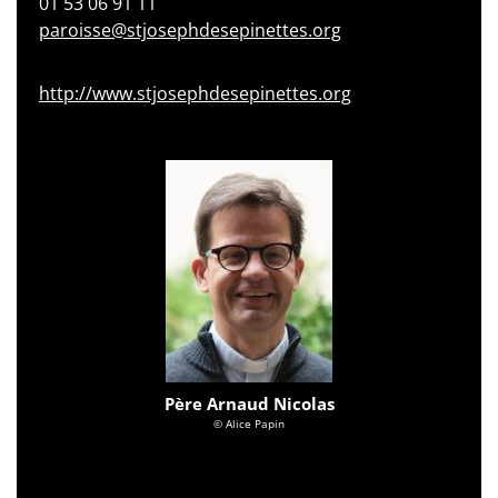
01 53 06 91 11
paroisse@stjosephdesepinettes.org
http://www.stjosephdesepinettes.org
Père Arnaud Nicolas
© Alice Papin