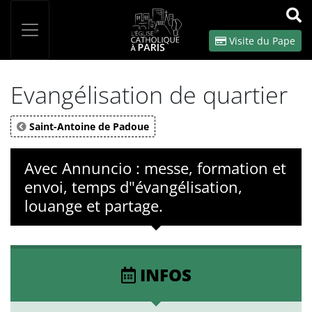
Panneau de gestion des cookies
Votre recherche
OK
Visite du Pape
Evangélisation de quartier
Saint-Antoine de Padoue
Avec Annuncio : messe, formation et
envoi, temps d"évangélisation,
louange et partage.
INFOS